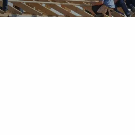
zichzelf en
 Bij
tegie en