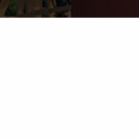
Stap uit je comfor
Wij geloven dat leren het meest ef
anderen, en wanneer ze worden aa
InContext koppelen we deze persoon