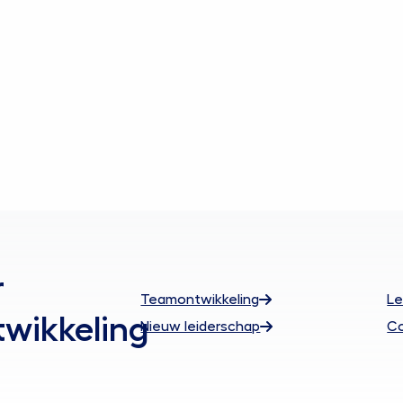
r
Teamontwikkeling
Le
twikkeling
Nieuw leiderschap
Co