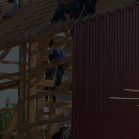
InContext Consultancy Group
Expertise
Organisatieontwikkeling
Download ons e-boek