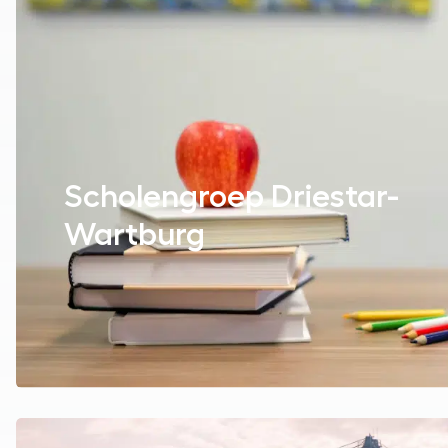
Scholengroep Driestar-
Wartburg
Lees over de case Fugro
Lees over de case