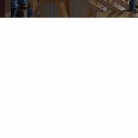
tzone
fectief is wanneer individuen verbonden zijn met 
ngemoedigd om uit hun comfortzone te stappen.
lijke groei direct aan de gedragingen die de stra