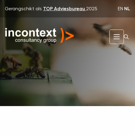
EN
|
NL
Gerangschikt als
TOP Adviesbureau
2025
InContext Consultancy Group
Uw Branche
Andere Branches