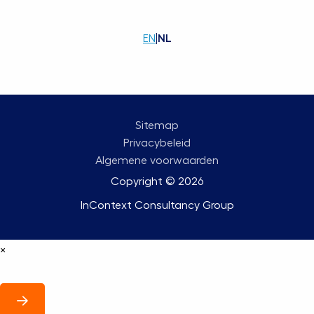
EN
|
NL
Sitemap
Privacybeleid
Algemene voorwaarden
Copyright © 2026
InContext Consultancy Group
×