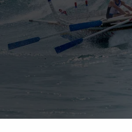
InContext Consultancy Group
Expertise
Teamontwikkeling
Bouw een succesvol team
Download 