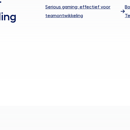
r
Serious gaming: effectief voor
Bo
ing
teamontwikkeling
T