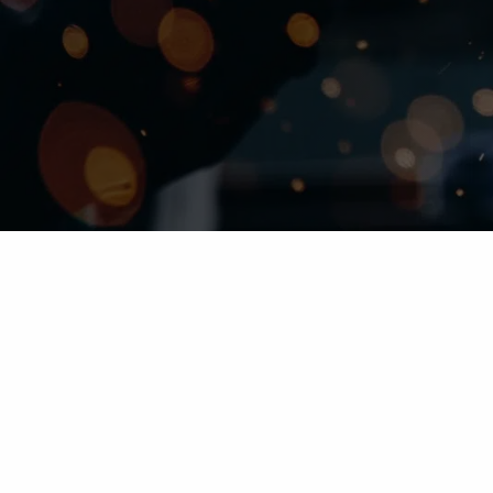
InContext Consultancy Group
Homepage
Privacybeleid