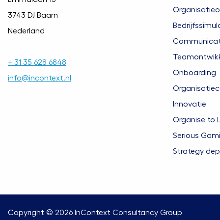
Organisatieo
3743 DJ Baarn
Bedrijfssimul
Nederland
Communicatie
Teamontwikk
+ 31 35 628 6848
Onboarding
info@incontext.nl
Organisatiec
Innovatie
Organise to 
Serious Gam
Strategy de
Copyright © 2026
InContext Consultancy Group