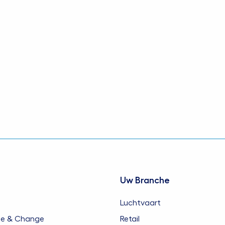
et Engels.
et Nederlands.
Uw Branche
Luchtvaart
ie & Change
Retail