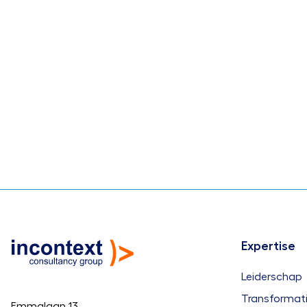
Downloads
Klik
hier
voor het privacybeleid in h
Klik
hier
voor het Privacybeleid in h
Expertise
Leiderschap
Transformat
Emmalaan 13