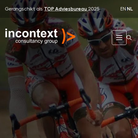
EN
|
NL
Gerangschikt als
TOP Adviesbureau
2025
InContext Consultancy Group
Expertise
Leiderschap