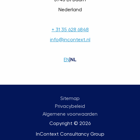
Nederland
+ 31 35 628 6848
info@incontext.nl
EN
|
NL
Sitemap
Privacybeleid
Algemene voorwaarden
Copyright © 2026
InContext Consultancy Group