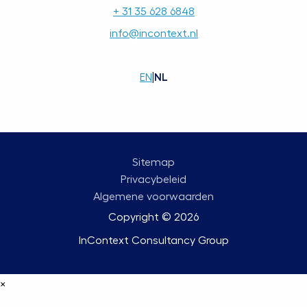
+ 31 35 628 6848
info@incontext.nl
EN
|
NL
Sitemap
Privacybeleid
Algemene voorwaarden
Copyright © 2026
InContext Consultancy Group
×