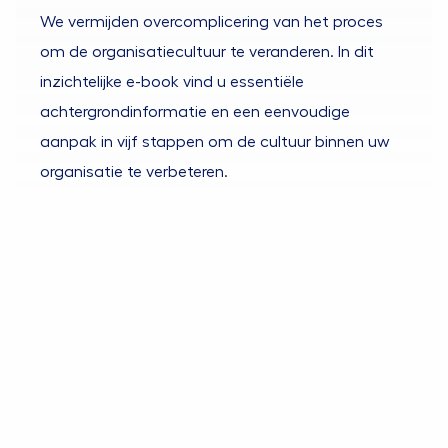
We vermijden overcomplicering van het proces
om de organisatiecultuur te veranderen. In dit
inzichtelijke e-book vind u essentiële
achtergrondinformatie en een eenvoudige
aanpak in vijf stappen om de cultuur binnen uw
organisatie te verbeteren.
Wilt u een cultuur met hoge
prestaties?
Ervaring en deskundigheid