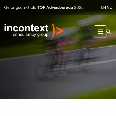
EN
|
NL
Gerangschikt als
TOP Adviesbureau
2025
InContext Consultancy Group
Expertise
Organisatiecultuur
High
Performance Cultuur