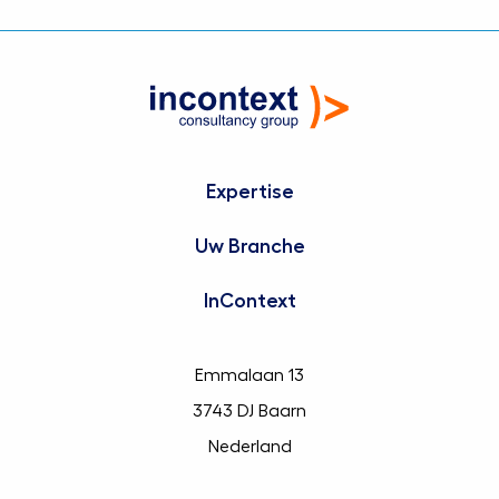
mogelijke aanpak? Neem vandaag nog contact met
ons op, we helpen je graag verder.
Expertise
Uw Branche
InContext
Emmalaan 13
3743 DJ Baarn
Nederland