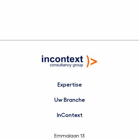
vergroten ze voortdurend hun vermogen om
ambitie om te zetten in concrete, meetbare
en blijvende waarde.
Expertise
Uw Branche
InContext
Emmalaan 13