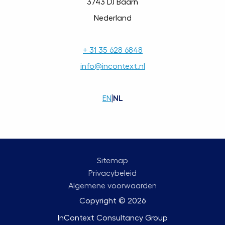
3743 DJ Baarn
Nederland
+ 31 35 628 6848
info@incontext.nl
EN
|
NL
Sitemap
Privacybeleid
Algemene voorwaarden
Copyright © 2026
InContext Consultancy Group