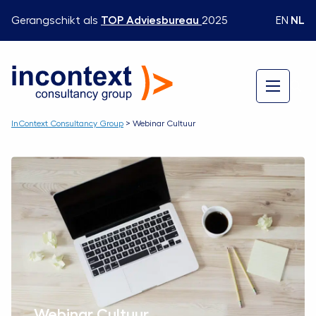
EN
|
NL
Gerangschikt als
TOP Adviesbureau
2025
InContext Consultancy Group
>
Webinar Cultuur
Webinar Cultuur