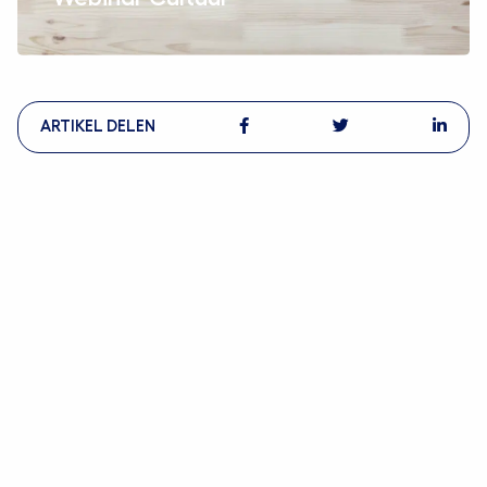
ARTIKEL DELEN
De bedrijfscultuur veranderen kan een
ontmoedigende taak zijn, maar het is zeker niet
onmogelijk. Er zijn echter veel misvattingen over
cultuurverandering die in het collectieve bewustzijn
blijven hangen. In ons recente webinar op 15 februari