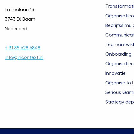
Transformat
Emmalaan 13
Organisatieo
3743 DJ Baarn
Bedrijfssimul
Nederland
Communicatie
Teamontwikk
+ 31 35 628 6848
Onboarding
info@incontext.nl
Organisatiec
Innovatie
Organise to 
Serious Gam
Strategy de