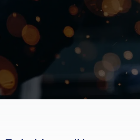
InContext Consultancy Group
Gearchiveerde case's