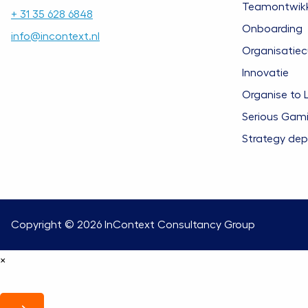
Teamontwikk
+ 31 35 628 6848
Onboarding
info@incontext.nl
Organisatiec
Innovatie
Organise to 
Serious Gam
Strategy de
Copyright © 2026
InContext Consultancy Group
×