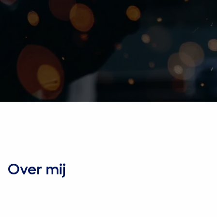
InContext Consultancy Group
>
Juliëtte Benedict
Over mij